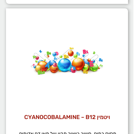
ויטמין CYANOCOBALAMINE – B12
מסיס במים, חשוב בייצור תקין של תאי דם אדומים,