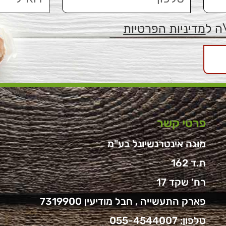
ה ל
מדיניות הפרטיות
פרטי קשר
מוגה אינטרנשיונל בע"מ
ת.ד 162
רח' שקד 17
פארק התעשייה , חבל מודיעין 7319900
טלפון:
055-4544007