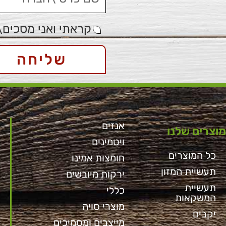
קראתי ואני מסכים\
שליחה
אנזים
מוצרים שלנו
ויטמינים
כל המוצרים
חומצות אמינו
תעשיית המזון
ירקות מיובשים
תעשיית
כללי
המשקאות
מוצרי סויה
יקבים
מייצבים ומסמיכים