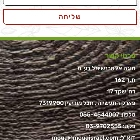
שליחה
פרטי קשר
מוגה אינטרנשיונל בע"מ
ת.ד 162
רח' שקד 17
פארק התעשייה , חבל מודיעין 7319900
טלפון:
055-4544007
פקס: 03-9702555
דוא"ל:
moga@mogaisrael.com