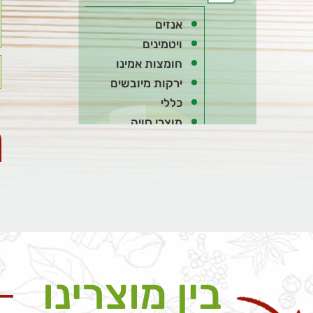
אנזים
ויטמינים
חומצות אמינו
ירקות מיובשים
כללי
מוצרי סויה
מייצבים ומסמיכים
ממתיקים
מתחלבים
סיבים
תבלינים
תוספים
תוספים משפרי טעם
בין מוצרינו