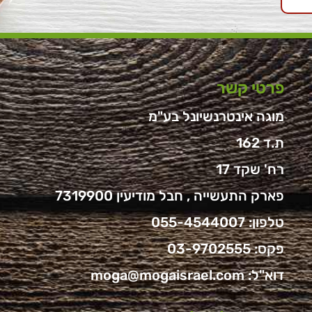
פרטי קשר
מוגה אינטרנשיונל בע"מ
ת.ד 162
רח' שקד 17
פארק התעשייה , חבל מודיעין 7319900
טלפון:
055-4544007
פקס: 03-9702555
דוא"ל:
moga@mogaisrael.com