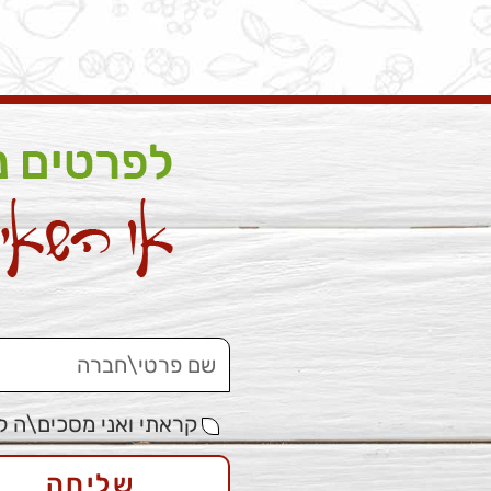
קראתי ואני מסכים\ה ל
שליחה