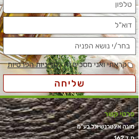
קראתי ואני מסכים\ה ל
מדיניות הפרטיות
שליחה
פרטי קשר
מוגה אינטרנשיונל בע"מ
ת.ד 162