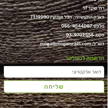
רח' שקד 17
פארק התעשייה , חבל מודיעין 7319900
טלפון:
055-4544007
פקס: 03-9702555
דוא"ל:
moga@mogaisrael.com
הרשמה לניוזלטר
שליחה