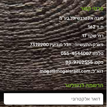
פרטי קשר
מוגה אינטרנשיונל בע"מ
ת.ד 162
רח' שקד 17
פארק התעשייה , חבל מודיעין 7319900
טלפון:
055-4544007
פקס: 03-9702555
דוא"ל:
moga@mogaisrael.com
הרשמה לניוזלטר