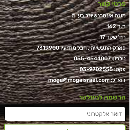
פרטי קשר
מוגה אינטרנשיונל בע"מ
ת.ד 162
רח' שקד 17
פארק התעשייה , חבל מודיעין 7319900
טלפון:
055-4544007
פקס: 03-9702555
דוא"ל:
moga@mogaisrael.com
הרשמה לניוזלטר