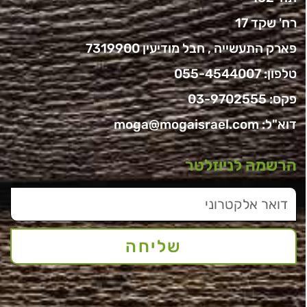
רח' שקד 17
פארק התעשייה , חבל מודיעין 7319900
טלפון:
055-4544007
פקס: 03-9702555
דוא"ל:
moga@mogaisrael.com
הרשמה לניוזלטר
שליחה