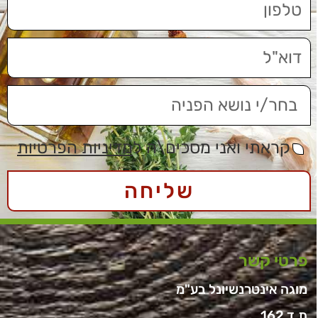
קראתי ואני מסכים\ה ל
מדיניות הפרטיות
שליחה
פרטי קשר
מוגה אינטרנשיונל בע"מ
ת.ד 162