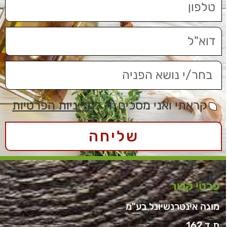
קראתי ואני מסכים\ה ל
מדיניות הפרטיות
שליחה
פרטי קשר
מוגה אינטרנשיונל בע"מ
ת.ד 162