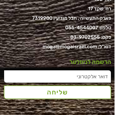
רח' שקד 17
פארק התעשייה , חבל מודיעין 7319900
טלפון:
055-4544007
פקס: 03-9702555
דוא"ל:
moga@mogaisrael.com
הרשמה לניוזלטר
שליחה