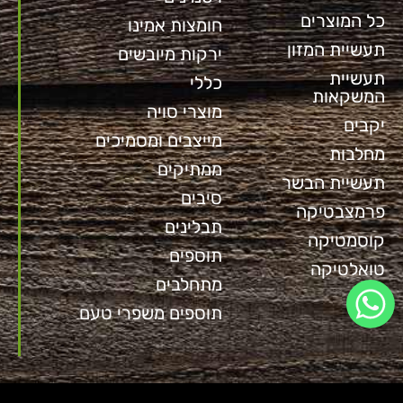
כל המוצרים
חומצות אמינו
תעשיית המזון
ירקות מיובשים
תעשיית
כללי
המשקאות
מוצרי סויה
יקבים
מייצבים ומסמיכים
מחלבות
ממתיקים
תעשיית הבשר
סיבים
פרמצבטיקה
תבלינים
קוסמטיקה
תוספים
טואלטיקה
מתחלבים
תוספים משפרי טעם