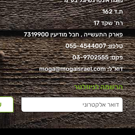
מוגה אינטרנשיונל בע"מ
ת.ד 162
רח' שקד 17
פארק התעשייה , חבל מודיעין 7319900
טלפון:
055-4544007
פקס: 03-9702555
דוא"ל:
moga@mogaisrael.com
הרשמה לניוזלטר
ש