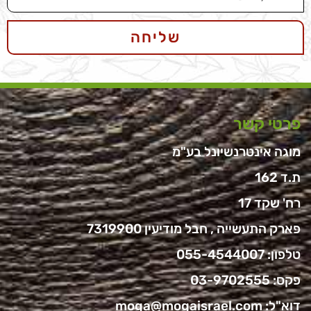
שליחה
פרטי קשר
מוגה אינטרנשיונל בע"מ
ת.ד 162
רח' שקד 17
פארק התעשייה , חבל מודיעין 7319900
טלפון:
055-4544007
פקס: 03-9702555
דוא"ל:
moga@mogaisrael.com