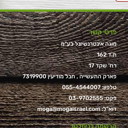
פרטי קשר
מוגה אינטרנשיונל בע"מ
ת.ד 162
רח' שקד 17
פארק התעשייה , חבל מודיעין 7319900
טלפון:
055-4544007
פקס: 03-9702555
דוא"ל:
moga@mogaisrael.com
הרשמה לניוזלטר