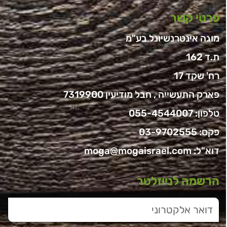
פרטי קשר
מוגה אינטרנשיונל בע"מ
ת.ד 162
רח' שקד 17
פארק התעשייה , חבל מודיעין 7319900
טלפון:
055-4544007
פקס: 03-9702555
דוא"ל:
moga@mogaisrael.com
הרשמה לניוזלטר